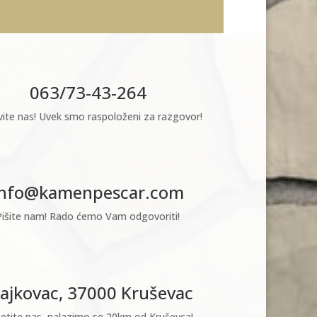
063/73-43-264
ite nas! Uvek smo raspoloženi za razgovor!
info@kamenpescar.com
Pišite nam! Rado ćemo Vam odgovoriti!
ajkovac, 37000 Kruševac
etite nas, nalazimo se 20km od Kruševca!