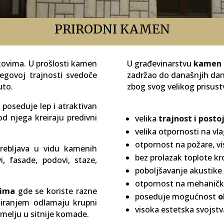
PRIRODNI KAMEN
ekovima. U prošlosti kamen
U građevinarstvu
kamen
jegovoj trajnosti svedoče
zadržao do današnjih dana
uto.
zbog svog velikog prisustv
n
poseduje lep i atraktivan
d njega kreiraju predivni
velika
trajnost i posto
velika otpornosti na vla
otpornost na požare, vi
ebljava u vidu kamenih
bez prolazak toplote kr
, fasade, podovi, staze,
poboljšavanje akustike 
otpornost na mehanička
ima
gde se koriste razne
poseduje mogućnost
o
iranjem odlamaju krupni
visoka estetska svojstv
i melju u sitnije komade.