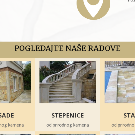

POGLEDAJTE NAŠE RADOVE
SADE
STEPENICE
STA
dnog kamena
od prirodnog kamena
od prirodn