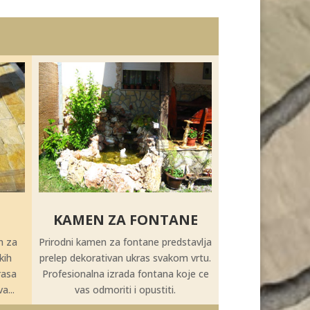
KAMEN ZA FONTANE
n za
Prirodni kamen za fontane predstavlja
kih
prelep dekorativan ukras svakom vrtu.
rasa
Profesionalna izrada fontana koje ce
a...
vas odmoriti i opustiti.