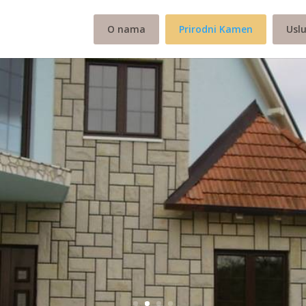
O nama
Prirodni Kamen
Usl