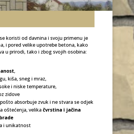
se koristi od davnina i svoju primenu je
, i pored velike upotrebe betona, kako
a u prirodi, tako i zbog svojih osobina:
janost
,
gu, kiša, sneg i mraz,
soke i niske temperature,
oz zidove
pošto absorbuje zvuk i ne stvara se odjek
 oštećenja, velika
čvrstina i jačina
brade
a i unikatnost