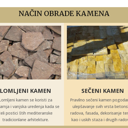
NAČIN OBRADE KAMENA
LOMLJENI KAMEN
SEČENI KAMEN
Lomljeni kamen se koristi za
Pravilno sečeni kamen pogoda
arnja i vanjska uredenja kada se
ulepšavanje svih vrsta betons
želi postici štih mediteranske
radova, fasada, dekorisanje te
tradicionlane arhitekture.
kao i uskih staza i drugih radov