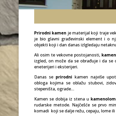
Prirodni kamen
je materijal koji traje v
je bio glavni građevinski element i o n
objekti koji i dan danas izlgledaju netakn
Ali osim te vekovne postojanosti,
kame
izgled, on može da se obrađuje i da se o
eneterijeri i eksterijeri.
Danas se
prirodni
kamen najviše upotr
obloga kojima se oblažu stubovi, zidovi
stepeništa, ograde…
Kamen se dobija iz stena u
kamenolom
rudarske metode. Najčešće se prvo min
komadi koji se dalje režu, cepaju, lome il