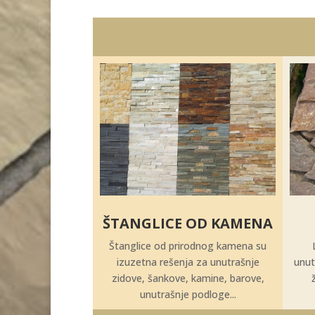
ŠTANGLICE OD KAMENA
Štanglice od prirodnog kamena su
izuzetna rešenja za unutrašnje
unut
zidove, šankove, kamine, barove,
unutrašnje podloge...