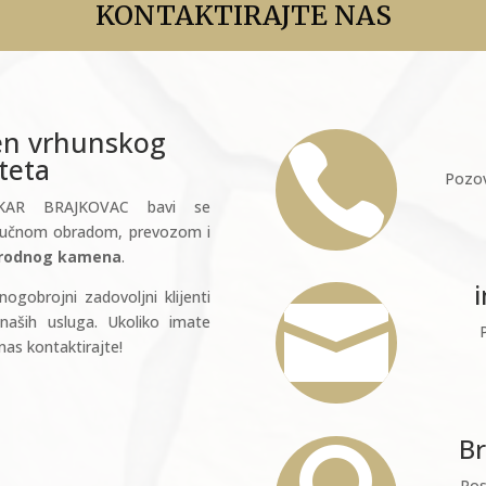
KONTAKTIRAJTE NAS
en vrhunskog

iteta
Pozov
UKAR BRAJKOVAC bavi se
 ručnom obradom, prevozom i
irodnog kamena
.
ogobrojni zadovoljni klijenti

naših usluga. Ukoliko imate
nas kontaktirajte!
Br
Pos