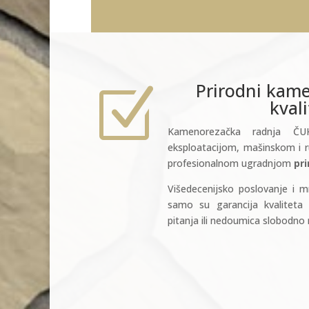
Prirodni kam
Z
kval
Kamenorezačka radnja Č
eksploatacijom, mašinskom i
profesionalnom ugradnjom
pr
Višedecenijsko poslovanje i mn
samo su garancija kvaliteta 
pitanja ili nedoumica slobodno 