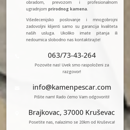
obradom, prevozom i profesionalnom
ugradnjom
prirodnog kamena
.
Višedecenijsko poslovanje i mnogobrojni
zadovoljni klijenti samo su garancija kvaliteta
naših usluga. Ukoliko imate pitanja ili
nedoumica slobodno nas kontaktirajte!
063/73-43-264

Pozovite nas! Uvek smo raspoloženi za
razgovor!
info@kamenpescar.com

Pišite nam! Rado ćemo Vam odgovoriti!
Brajkovac, 37000 Kruševac

Posetite nas, nalazimo se 20km od Kruševca!