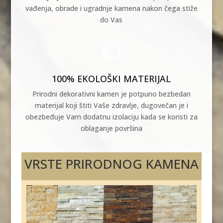
vađenja, obrade i ugradnje kamena nakon čega stiže
do Vas

100% EKOLOŠKI MATERIJAL
Prirodni dekorativni kamen je potpuno bezbedan
materijal koji štiti Vaše zdravlje, dugovečan je i
obezbeđuje Vam dodatnu izolaciju kada se koristi za
oblaganje površina
VRSTE PRIRODNOG KAMENA