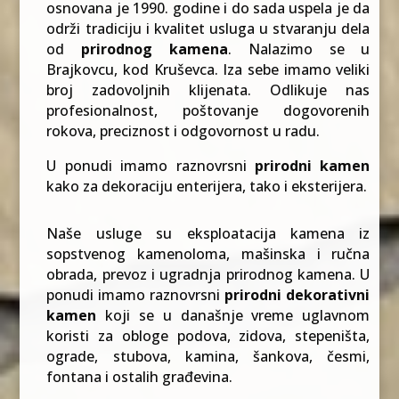
osnovana je 1990. godine i do sada uspela je da
održi tradiciju i kvalitet usluga u stvaranju dela
od
prirodnog kamena
. Nalazimo se u
Brajkovcu, kod Kruševca. Iza sebe imamo veliki
broj zadovoljnih klijenata. Odlikuje nas
profesionalnost, poštovanje dogovorenih
rokova, preciznost i odgovornost u radu.
U ponudi imamo raznovrsni
prirodni kamen
kako za dekoraciju enterijera, tako i eksterijera.
Naše usluge su eksploatacija kamena iz
sopstvenog kamenoloma, mašinska i ručna
obrada, prevoz i ugradnja prirodnog kamena. U
ponudi imamo raznovrsni
prirodni dekorativni
kamen
koji se u današnje vreme uglavnom
koristi za obloge podova, zidova, stepeništa,
ograde, stubova, kamina, šankova, česmi,
fontana i ostalih građevina.