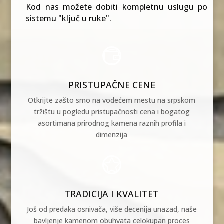
Kod nas možete dobiti kompletnu uslugu po
sistemu "ključ u ruke".

PRISTUPAČNE CENE
Otkrijte zašto smo na vodećem mestu na srpskom
tržištu u pogledu pristupačnosti cena i bogatog
asortimana prirodnog kamena raznih profila i
dimenzija

TRADICIJA I KVALITET
Još od predaka osnivača, više decenija unazad, naše
bavljenje kamenom obuhvata celokupan proces