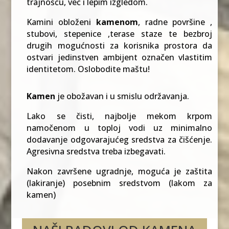
trajnošću, već i lepim izgledom.
Kamini obloženi
kamenom
, radne površine ,
stubovi, stepenice ,terase staze te bezbroj
drugih mogućnosti za korisnika prostora da
ostvari jedinstven ambijent označen vlastitim
identitetom. Oslobodite maštu!
Kamen
je obožavan i u smislu održavanja.
Lako se čisti, najbolje mekom krpom
namočenom u toploj vodi uz minimalno
dodavanje odgovarajućeg sredstva za čišćenje.
Agresivna sredstva treba izbegavati.
Nakon završene ugradnje, moguća je zaštita
(lakiranje) posebnim sredstvom (lakom za
kamen)