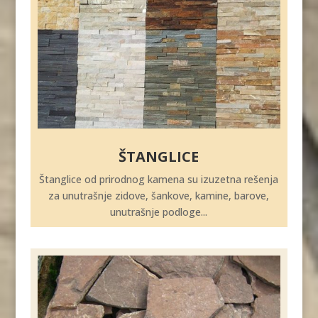
ŠTANGLICE
Štanglice od prirodnog kamena su izuzetna rešenja
za unutrašnje zidove, šankove, kamine, barove,
unutrašnje podloge...