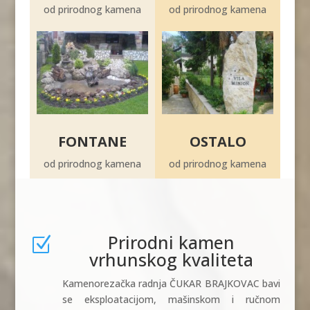
od prirodnog kamena
od prirodnog kamena
FONTANE
OSTALO
od prirodnog kamena
od prirodnog kamena
Prirodni kamen
Z
vrhunskog kvaliteta
Kamenorezačka radnja ČUKAR BRAJKOVAC bavi
se eksploatacijom, mašinskom i ručnom